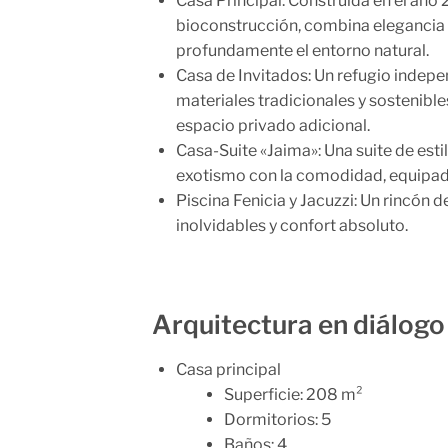
Casa Principal:
Construida en el año 
bioconstrucción, combina elegancia 
profundamente el entorno natural.
Casa de Invitados:
Un refugio indepe
materiales tradicionales y sostenible
espacio privado adicional.
Casa-Suite «Jaima»:
Una suite de esti
exotismo con la comodidad, equipad
Piscina Fenicia y Jacuzzi:
Un rincón de
inolvidables y confort absoluto.
Arquitectura en diálogo 
Casa principal
Superficie: 208 m²
Dormitorios: 5
Baños: 4