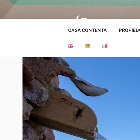
Saltar
al
contenido
CASA
CASA CONTENTA
PROPIED
Gestión inmobilia