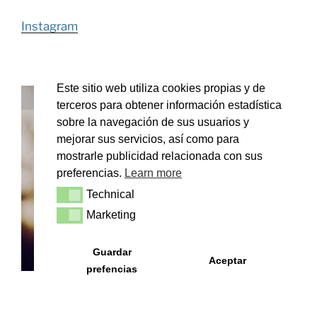
Instagram
Este sitio web utiliza cookies propias y de
ALMERIA
terceros para obtener información estadística
22
°
sobre la navegación de sus usuarios y
mejorar sus servicios, así como para
mostrarle publicidad relacionada con sus
preferencias.
Learn more
Technical
Technical
clear sky
Marketing
Marketing
33
°
DO
Guardar
Aceptar
Wetter von OpenWeatherMap
prefencias