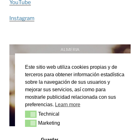
YouTube
Instagram
ALMERIA
27
°
Este sitio web utiliza cookies propias y de
terceros para obtener información estadística
sobre la navegación de sus usuarios y
mejorar sus servicios, así como para
clear sky
mostrarle publicidad relacionada con sus
preferencias.
Learn more
32
°
DOM
Technical
Technical
Marketing
Marketing
Wetter von OpenWeatherMap
Guardar